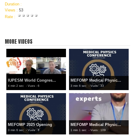
Duration :
Views :
53
Rate :
MORE VIDEOS
IUPESM World Congres...
MEFOMP Medical Physic...
4 min 2 sec
- Vues : 6
3 min 6 sec
- Vues : 33
MEFOMP 2025 Opening
MEFOMP Medical Physic...
3 min 6 sec
- Vues : 8
1 min 1 sec
- Vues : 109