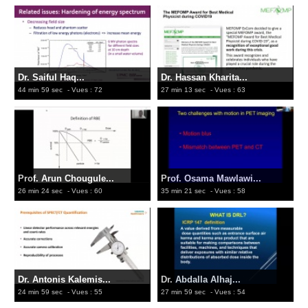
Dr. Saiful Haq...
Dr. Hassan Kharita...
44 min 59 sec
- Vues : 72
27 min 13 sec
- Vues : 63
Prof. Arun Chougule...
Prof. Osama Mawlawi...
26 min 24 sec
- Vues : 60
35 min 21 sec
- Vues : 58
Dr. Antonis Kalemis...
Dr. Abdalla Alhaj...
24 min 59 sec
- Vues : 55
27 min 59 sec
- Vues : 54