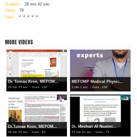
Duration :
28 min 42 sec
Views :
79
Rate :
MORE VIDEOS
Dr. Tomas Kron, MEFOM...
MEFOMP Medical Physic...
28 min 37 sec
- Vues : 130
1 min 1 sec
- Vues : 109
Dr.Tomas Kron, MEFOM...
Dr. Meshari Al Nuaimi...
28 min 20 sec
- Vues : 82
27 min 41 sec
- Vues : 73