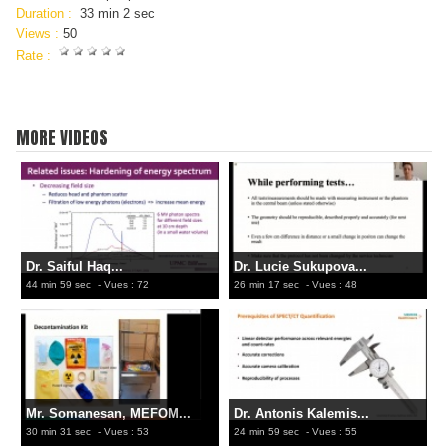
Duration :
33 min 2 sec
Views :
50
Rate :
MORE VIDEOS
Dr. Saiful Haq...
Dr. Lucie Sukupova...
44 min 59 sec
- Vues : 72
26 min 17 sec
- Vues : 48
Mr. Somanesan, MEFOM...
Dr. Antonis Kalemis...
30 min 31 sec
- Vues : 53
24 min 59 sec
- Vues : 55