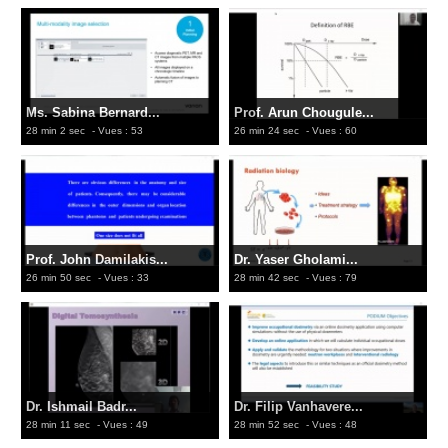
Ms. Sabina Bernard...
Prof. Arun Chougule...
28 min 2 sec
- Vues : 53
26 min 24 sec
- Vues : 60
Prof. John Damilakis...
Dr. Yaser Gholami...
26 min 50 sec
- Vues : 33
28 min 42 sec
- Vues : 79
Dr. Ishmail Badr...
Dr. Filip Vanhavere...
28 min 11 sec
- Vues : 49
28 min 52 sec
- Vues : 48