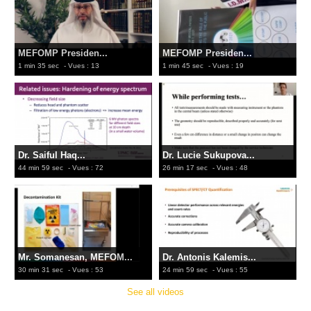
MEFOMP Presiden...
MEFOMP Presiden...
1 min 35 sec
- Vues : 13
1 min 45 sec
- Vues : 19
Dr. Saiful Haq...
Dr. Lucie Sukupova...
44 min 59 sec
- Vues : 72
26 min 17 sec
- Vues : 48
Mr. Somanesan, MEFOM...
Dr. Antonis Kalemis...
30 min 31 sec
- Vues : 53
24 min 59 sec
- Vues : 55
See all videos