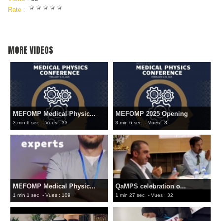
Rate :
MORE VIDEOS
MEFOMP Medical Physic...
MEFOMP 2025 Opening
3 min 6 sec
- Vues : 33
3 min 6 sec
- Vues : 8
MEFOMP Medical Physic...
QaMPS celebration o...
1 min 1 sec
- Vues : 109
1 min 27 sec
- Vues : 32