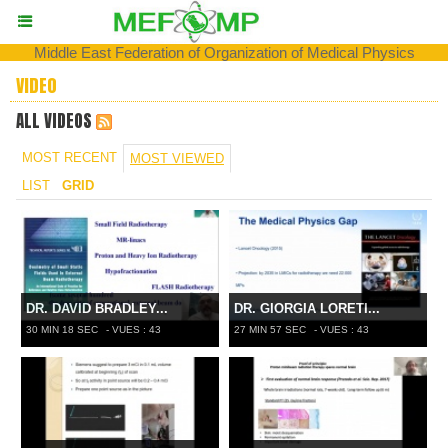
Middle East Federation of Organization of Medical Physics
VIDEO
ALL VIDEOS
MOST RECENT
MOST VIEWED
LIST
GRID
DR. DAVID BRADLEY...
DR. GIORGIA LORETI...
30 MIN 18 SEC
- VUES : 43
27 MIN 57 SEC
- VUES : 43