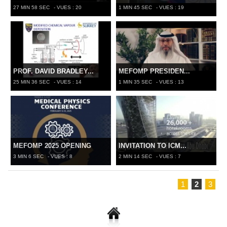
27 MIN 58 SEC
- VUES : 20
1 MIN 45 SEC
- VUES : 19
PROF. DAVID BRADLEY...
MEFOMP PRESIDEN...
25 MIN 36 SEC
- VUES : 14
1 MIN 35 SEC
- VUES : 13
MEFOMP 2025 OPENING
INVITATION TO ICM...
3 MIN 6 SEC
- VUES : 8
2 MIN 14 SEC
- VUES : 7
1
2
3