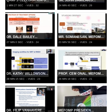
QAMPS CELEBRATION O...
DR. JOHN DAMILAKIS...
1 MIN 27 SEC
- VUES : 32
24 MIN 40 SEC
- VUES : 26
DR. DALE BAILEY...
MR. SOMANESAN, MEFOM...
27 MIN 0 SEC
- VUES : 24
23 MIN 56 SEC
- VUES : 24
DR. KATHY WILLOWSON...
PROF. CEM ONAL, MEFOM...
28 MIN 15 SEC
- VUES : 23
26 MIN 18 SEC
- VUES : 21
DR. FILIP VANHAVERE...
MEFOMP PRESIDEN...